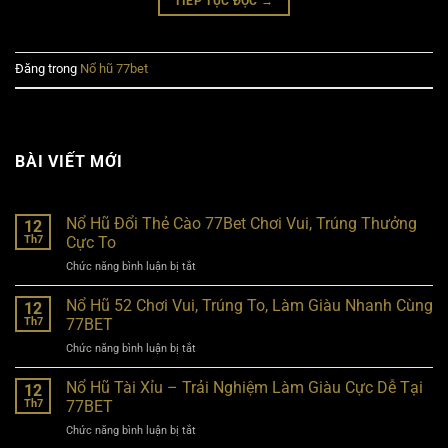
TIẾP TỤC ĐỌC
→
Đăng trong
Nổ hũ 77bet
BÀI VIẾT MỚI
Nổ Hũ Đổi Thẻ Cào 77Bet Chơi Vui, Trúng Thưởng
12
Th7
Cực To
Chức năng bình luận bị tắt
ở
Nổ
Hũ
Nổ Hũ 52 Chơi Vui, Trúng To, Làm Giàu Nhanh Cùng
12
Đổi
Th7
77BET
Thẻ
Chức năng bình luận bị tắt
ở
Cào
Nổ
77Bet
Hũ
Nổ Hũ Tài Xỉu – Trải Nghiệm Làm Giàu Cực Dễ Tại
Chơi
12
52
Vui,
Th7
77BET
Chơi
Trúng
Chức năng bình luận bị tắt
ở
Vui,
Thưởng
Nổ