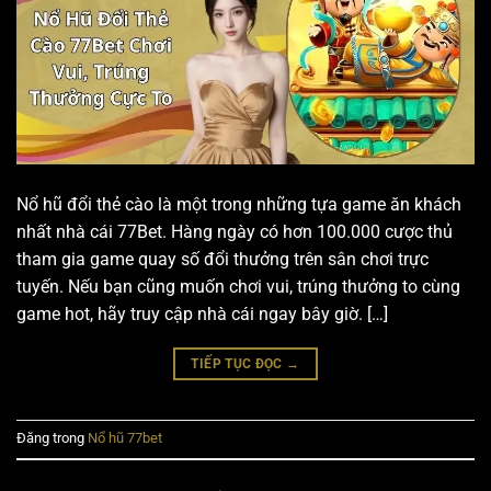
Nổ hũ đổi thẻ cào là một trong những tựa game ăn khách
nhất nhà cái 77Bet. Hàng ngày có hơn 100.000 cược thủ
tham gia game quay số đổi thưởng trên sân chơi trực
tuyến. Nếu bạn cũng muốn chơi vui, trúng thưởng to cùng
game hot, hãy truy cập nhà cái ngay bây giờ. […]
TIẾP TỤC ĐỌC
→
Đăng trong
Nổ hũ 77bet