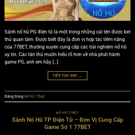
Sảnh nổ hũ PG điện tử là một trong những cái tên được bet
thủ quan tâm. Được biết đây là đơn vị hợp tác tiềm năng
của 77BET, thường xuyên cung cấp các trải nghiệm nổ hũ
uy tín. Các tân thủ muốn hiểu rõ hơn về nhà phát hành
game PG, anh em hãy […]
TIẾP TỤC ĐỌC
→
Đăng trong
Nổ hũ 77bet
NỔ HŨ 77BET
Sảnh Nổ Hũ TP Điện Tử – Đơn Vị Cung Cấp
Game Số 1 77BET