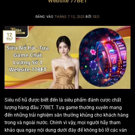
Website 77BET
ĐĂNG VÀO
THÁNG 7 12, 2025
BỞI
SEO
12
Th7
Siêu nổ hũ được biết đến là siêu phẩm đánh cược chất
lượng hàng đầu 77BET. Tựa game thường xuyên mang
đến những trải nghiệm săn thưởng khủng cho khách hàng
trong và ngoài nước. Chính vì vậy, mọi người hãy tham
khảo qua ngay nội dung dưới đây để không bỏ lỡ các ván