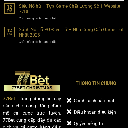
Trúng
Cực
Hũ
Siêu Nổ hũ – Tựa Game Chất Lượng Số 1 Website
To,
12
To
Tài
Làm
Th7
77BET
Xỉu
Giàu
Chức năng bình luận bị tắt
ở
–
Nhanh
Siêu
Trải
Cùng
Nổ
Sảnh Nổ Hũ PG Điện Tử – Nhà Cung Cấp Game Hot
Nghiệm
12
77BET
hũ
Làm
Th7
Nhất 2025
–
Giàu
Chức năng bình luận bị tắt
ở
Tựa
Cực
Sảnh
Game
Dễ
Nổ
Chất
Tại
Hũ
Lượng
77BET
PG
Số
Điện
1
Tử
Website
–
77BET
Nhà
THÔNG TIN CHUNG
Cung
Cấp
Game
77Bet
- trang đáng tin cậy
Chính sách bảo mật
Hot
Nhất
dành cho cộng đồng đam
2025
Điều khoản điều kiện
mê cá cược trực tuyến.
77Bet cung cấp đầy đủ các
Quyền riêng tư
dịch vụ cá cược hàng đầu: