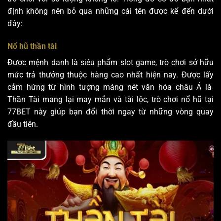
định không nên bỏ qua những cái tên được kể đến dưới
đây:
Nổ hũ thần tài
Được mệnh danh là siêu phẩm slot game, trò chơi sở hữu
mức trả thưởng thuộc hàng cao nhất hiện nay. Được lấy
cảm hứng từ hình tượng máng nét văn hóa châu Á là
Thần Tài mang lại may mắn và tài lộc, trò chơi nổ hũ tại
77BET này giúp bạn đổi thời ngay từ những vòng quay
đầu tiên.