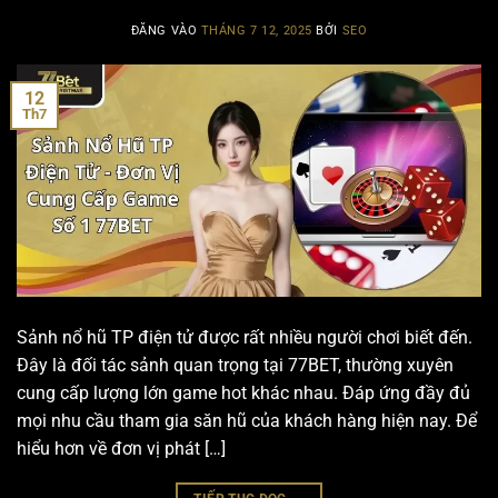
ĐĂNG VÀO
THÁNG 7 12, 2025
BỞI
SEO
12
Th7
Sảnh nổ hũ TP điện tử được rất nhiều người chơi biết đến.
Đây là đối tác sảnh quan trọng tại 77BET, thường xuyên
cung cấp lượng lớn game hot khác nhau. Đáp ứng đầy đủ
mọi nhu cầu tham gia săn hũ của khách hàng hiện nay. Để
hiểu hơn về đơn vị phát […]