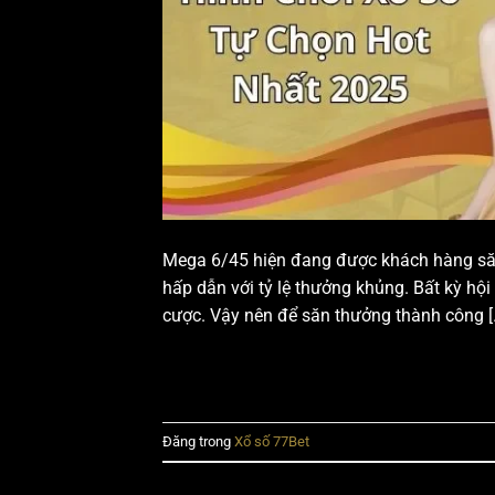
Mega 6/45 hiện đang được khách hàng săn 
hấp dẫn với tỷ lệ thưởng khủng. Bất kỳ hội
cược. Vậy nên để săn thưởng thành công [
Đăng trong
Xổ số 77Bet