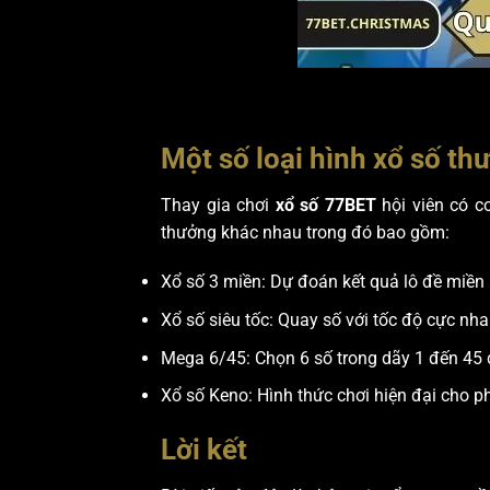
Một số loại hình xổ số th
Thay gia chơi
xổ số 77BET
hội viên có c
thưởng khác nhau trong đó bao gồm:
Xổ số 3 miền: Dự đoán kết quả lô đề miền 
Xổ số siêu tốc: Quay số với tốc độ cực nhan
Mega 6/45: Chọn 6 số trong dãy 1 đến 45 
Xổ số Keno: Hình thức chơi hiện đại cho p
Lời kết