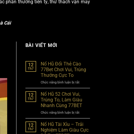
các phần thưởng tiền tỷ, thử thách vận may
à Cái
BÀI VIẾT MỚI
Nổ Hũ Đổi Thẻ Cào
12
Th7
77Bet Chơi Vui, Trúng
Thưởng Cực To
Chức năng bình luận bị tắt
ở
Nổ
Hũ
Nổ Hũ 52 Chơi Vui,
12
Đổi
Th7
Trúng To, Làm Giàu
Thẻ
Nhanh Cùng 77BET
Cào
Chức năng bình luận bị tắt
ở
77Bet
Nổ
Chơi
Hũ
Vui,
Nổ Hũ Tài Xỉu – Trải
12
52
Trúng
Th7
Nghiệm Làm Giàu Cực
Chơi
Thưởng