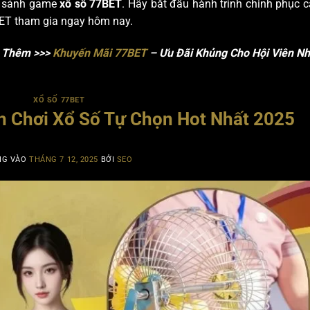
về sảnh game
xổ số 77BET
. Hãy bắt đầu hành trình chinh phục 
ET tham gia ngay hôm nay.
 Thêm >>>
Khuyến Mãi 77BET
– Ưu Đãi Khủng Cho Hội Viên Nh
XỔ SỐ 77BET
h Chơi Xổ Số Tự Chọn Hot Nhất 2025
NG VÀO
THÁNG 7 12, 2025
BỞI
SEO