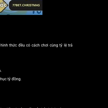
hình thức đều có cách chơi cùng tỷ lệ trả
.
hục tỷ đồng.