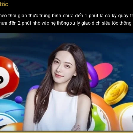
tốc
theo thời gian thực trung bình chưa đến 1 phút là có kỳ quay t
chưa đến 2 phút nhờ vào hệ thống xử lý giao dịch siêu tốc thông 