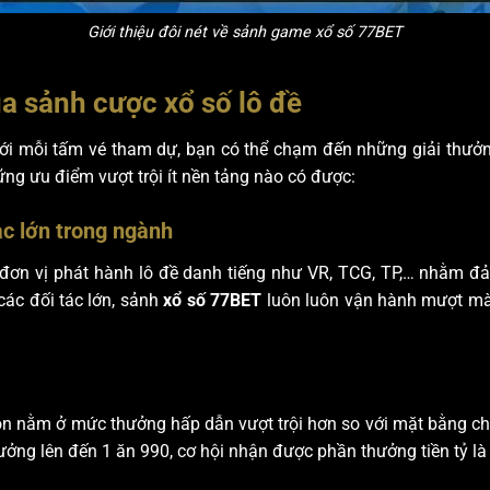
Giới thiệu đôi nét về sảnh game xổ số 77BET
a sảnh cược xổ số lô đề
với mỗi tấm vé tham dự, bạn có thể chạm đến những giải thưở
ng ưu điểm vượt trội ít nền tảng nào có được:
ạc lớn trong ngành
ều đơn vị phát hành lô đề danh tiếng như VR, TCG, TP,… nhằ
các đối tác lớn, sảnh
xổ số 77BET
luôn luôn vận hành mượt mà 
còn nằm ở mức thưởng hấp dẫn vượt trội hơn so với mặt bằng chu
ưởng lên đến 1 ăn 990, cơ hội nhận được phần thưởng tiền tỷ là