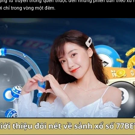
ng từ truyền thống quen thuộc đến những phiên bản theo xu 
ời chỉ trong vòng một đêm.